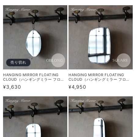
常
常
価
価
格
格
売り切れ
HANGING MIRROR FLOATING
HANGING MIRROR FLOATING
CLOUD（ハンギングミラー フロー
CLOUD（ハンギングミラー フロー
ティング クラウド）OBLONGタイプ
ティング クラウド）SQUAREタイプ
通
¥3,630
通
¥4,950
RN-0816
RN-0815
常
常
価
価
格
格