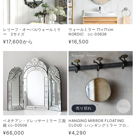
レリーフ・オーバルウォールミラ
ウォールミラー 71×71cm
ー 2サイズ
NORDIC cc-00626
通
¥17,600から
通
¥16,500
常
常
価
価
格
格
売り切れ
ベネチアン・ドレッサーミラー 三面
HANGING MIRROR FLOATING
鏡 cc-00506
CLOUD（ハンギングミラー フロー
ティング クラウド）OVALタイプ
通
¥66,000
通
¥4,290
RN-0817