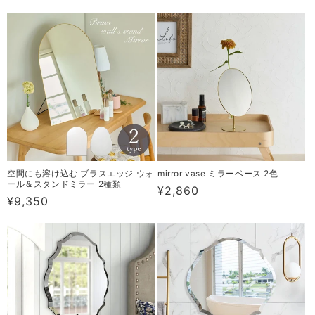
常
常
価
価
格
格
空間にも溶け込む ブラスエッジ ウォ
mirror vase ミラーベース 2色
ール＆スタンドミラー 2種類
通
¥2,860
通
¥9,350
常
常
価
価
格
格