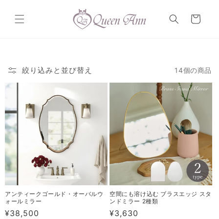
コンテ
カ
ンツに
ー
進む
ト
絞り込みと並び替え
14個の商品
アンティークゴールド・オーバルウ
空間にも溶け込む ブラスエッジ スタ
ォールミラー
ンドミラー 2種類
通
¥38,500
通
¥3,630