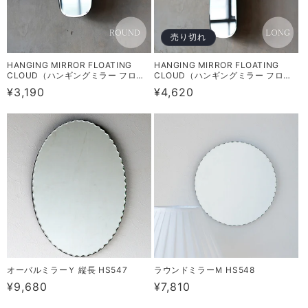
売り切れ
HANGING MIRROR FLOATING
HANGING MIRROR FLOATING
CLOUD（ハンギングミラー フロー
CLOUD（ハンギングミラー フロー
ティング クラウド）ROUNDタイプ
ティング クラウド）LONGタイプ
通
¥3,190
通
¥4,620
RN-0814
RN-0813
常
常
価
価
格
格
オーバルミラーＹ 縦長 HS547
ラウンドミラーＭ HS548
通
¥9,680
通
¥7,810
常
常