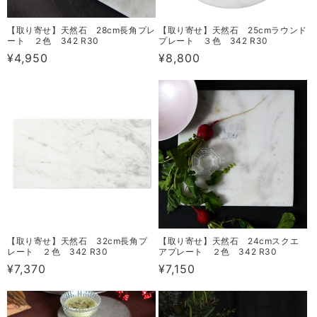
【取り寄せ】天然石 28cm長角プレ
【取り寄せ】天然石 25cmラウンド
ート ２色 342 R30
プレート ３色 342 R30
通
¥4,950
通
¥8,800
常
常
価
価
格
格
【取り寄せ】天然石 32cm長角プ
【取り寄せ】天然石 24cmスクエ
レート ２色 342 R30
アプレート ２色 342 R30
通
¥7,370
通
¥7,150
常
常
価
価