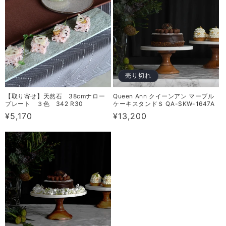
格
格
売り切れ
【取り寄せ】天然石 38cmナロー
Queen Ann クイーンアン マーブル
プレート ３色 342 R30
ケーキスタンドＳ QA-SKW-1647A
通
¥5,170
通
¥13,200
常
常
価
価
格
格