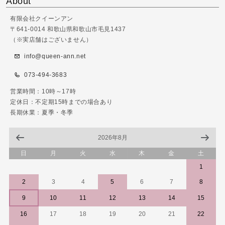
About
有限会社クイーンアン
〒641-0014 和歌山県和歌山市毛見1437
（※実店舗はございません）
info@queen-ann.net
073-494-3683
営業時間：10時～17時
定休日：不定期15時までの場合あり
長期休業：夏季・冬季
2026年8月
日
月
火
水
木
金
土
1
2
3
4
5
6
7
8
9
10
11
12
13
14
15
16
17
18
19
20
21
22