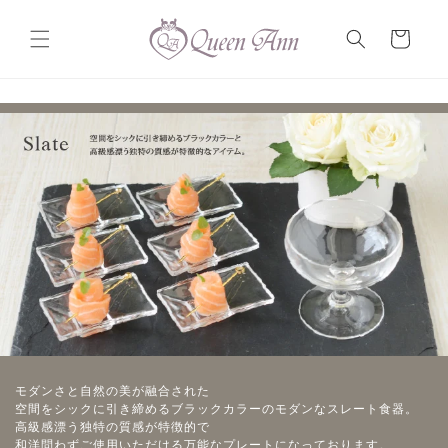
コンテ
カ
ンツに
ー
進む
ト
モダンさと自然の美が融合された
空間をシックに引き締めるブラックカラーのモダンなスレート食器。
高級感漂う独特の質感が特徴的で
和洋問わずご使用いただける万能なプレートになっております。