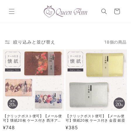
コンテ
カ
ンツに
ー
進む
ト
絞り込みと並び替え
18個の商品
【クリックポスト便可】【メール便
【クリックポスト便可】【メール便
可】懐紙20枚 ケース付き 西洋アン
可】懐紙20枚 ケース付き 金霞 銀霞
ティーク 3タイプ
通
¥748
通
¥385