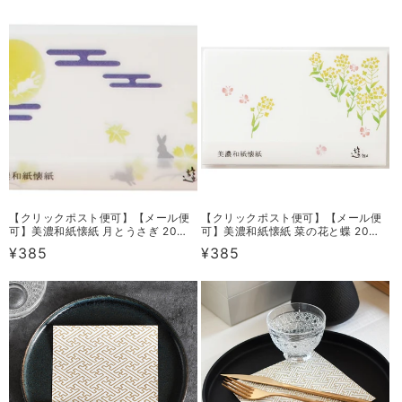
常
常
価
価
格
格
【クリックポスト便可】【メール便
【クリックポスト便可】【メール便
可】美濃和紙懐紙 月とうさぎ 20枚
可】美濃和紙懐紙 菜の花と蝶 20枚
セット ST-K07-G20
セット ST-K02-G20
通
¥385
通
¥385
常
常
価
価
格
格