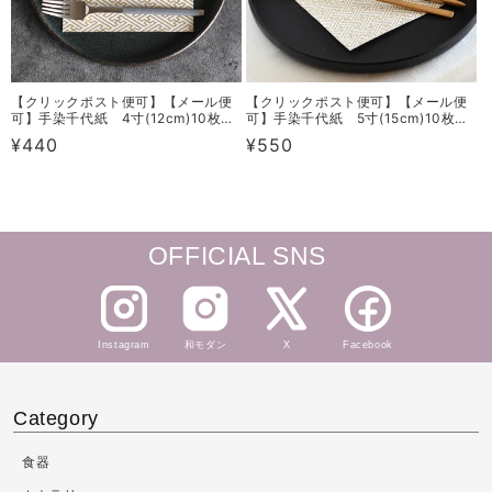
【クリックポスト便可】【メール便
【クリックポスト便可】【メール便
可】手染千代紙 4寸(12cm)10枚セ
可】手染千代紙 5寸(15cm)10枚セ
ット 3タイプ
ット 3タイプ
通
¥440
通
¥550
常
常
価
価
格
格
OFFICIAL SNS
Instagram
和モダン
X
Facebook
Category
食器