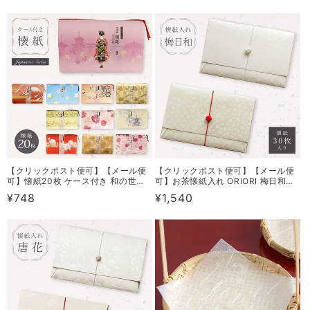
常
常
価
価
格
格
【クリックポスト便可】【メール便
【クリックポスト便可】【メール便
可】懐紙20枚 ケース付き 和の世界
可】お茶懐紙入れ ORIORI 梅日和
11タイプ
（無地懐紙30枚入り） 2タイプ
通
¥748
通
¥1,540
常
常
価
価
格
格