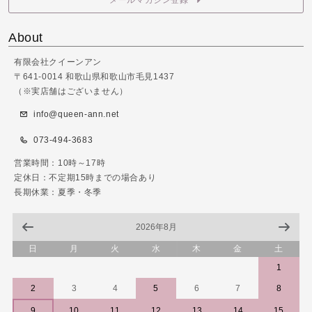
About
有限会社クイーンアン
〒641-0014 和歌山県和歌山市毛見1437
（※実店舗はございません）
info@queen-ann.net
073-494-3683
営業時間：10時～17時
定休日：不定期15時までの場合あり
長期休業：夏季・冬季
2026年8月
日
月
火
水
木
金
土
1
2
3
4
5
6
7
8
9
10
11
12
13
14
15