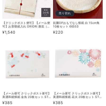
売り切れ
【クリックポスト便可】【メール便
抗菌OPおもてなし懐紙 白 15cm角
可】お茶懐紙入れ ORIORI 唐花（無
10枚セット 66553
地懐紙30枚入り） 2タイプ
通
¥1,540
通
¥220
常
常
価
価
格
格
【メール便可 クリックポスト便可】
【メール便可 クリックポスト便可】
美濃和紙懐紙 金魚 20枚セット ST-
美濃和紙懐紙 花火 20枚セット ST-
K04-G20
K05-G20
通
¥385
通
¥385