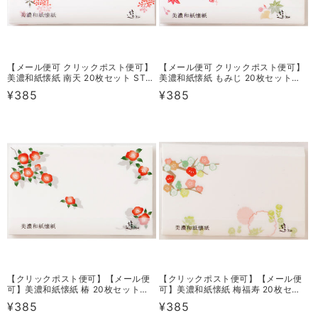
【メール便可 クリックポスト便可】
【メール便可 クリックポスト便可】
美濃和紙懐紙 南天 20枚セット ST-
美濃和紙懐紙 もみじ 20枚セット
K10-G20
ST-K08-G20
通
¥385
通
¥385
常
常
価
価
格
格
【クリックポスト便可】【メール便
【クリックポスト便可】【メール便
可】美濃和紙懐紙 椿 20枚セット
可】美濃和紙懐紙 梅福寿 20枚セッ
ST-K11-G20
ト ST-K14-G20
通
¥385
通
¥385