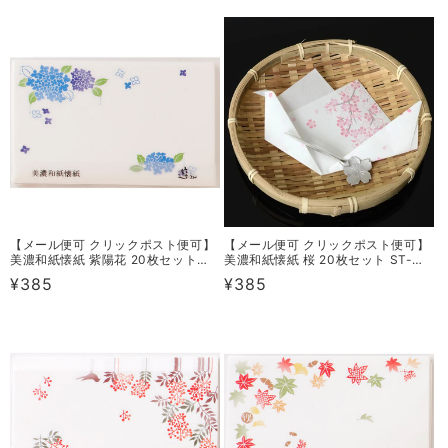
常
常
価
価
格
格
【メール便可 クリックポスト便可】
【メール便可 クリックポスト便可】
美濃和紙懐紙 紫陽花 20枚セット
美濃和紙懐紙 桜 20枚セット ST-
ST-K06-G20
K01-G20
通
¥385
通
¥385
常
常
価
価
格
格