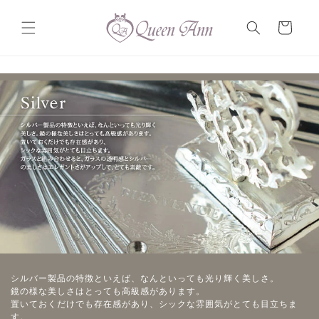
コンテ
カ
ンツに
ー
進む
ト
シルバー製品の特徴といえば、なんといっても光り輝く美しさ。
鏡の様な美しさはとっても高級感があります。
置いておくだけでも存在感があり、シックな雰囲気がとても目立ちま
す。