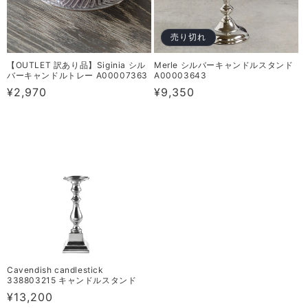
売り切れ
【OUTLET 訳あり品】Siginia シル
Merle シルバーキャンドルスタンド
バーキャンドルトレー A00007363
A00003643
通
¥2,970
通
¥9,350
常
常
価
価
格
格
Cavendish candlestick
338803215 キャンドルスタンド
通
¥13,200