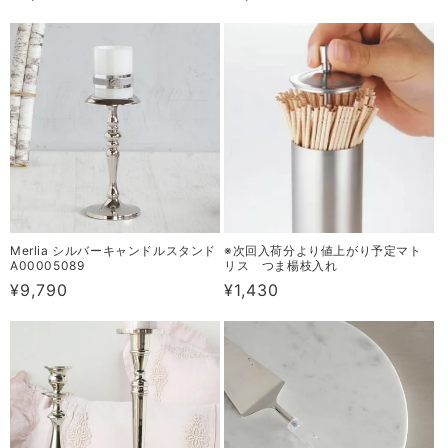
常
常
価
価
格
格
Merlia シルバーキャンドルスタンド
※次回入荷分より値上がり予定マト
A00005089
リス つま楊枝入れ
通
¥9,790
通
¥1,430
常
常
価
価
格
格