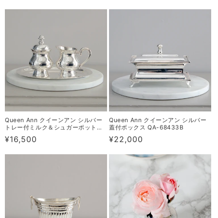
常
常
価
価
格
格
Queen Ann クイーンアン シルバー
Queen Ann クイーンアン シルバー
トレー付ミルク＆シュガーポット
蓋付ボックス QA-68433B
QA-68699
通
¥16,500
通
¥22,000
常
常
価
価
格
格