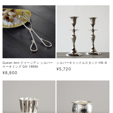
常
常
価
価
格
格
Queen Ann クイーンアン シルバー
シルバーキャンドルスタンド HB-8
ケーキトング QA-1896A
通
¥5,720
通
¥8,800
常
常
価
価
格
格