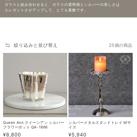
ガラスと組み合わせると、ガラスの透明感とシルバーの美しさは
エレガントさがアップして、とても素敵です。
絞り込みと並び替え
25個の商品
Queen Ann クイーンアン シルバー
シルバーメタルスタンドトレイ Mサ
フラワーポット QA-1866
イズ
通
¥8,800
通
¥5,940