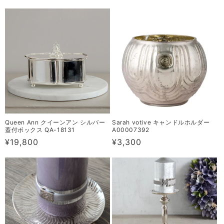
常
常
価
価
格
格
Queen Ann クイーンアン シルバー
Sarah votive キャンドルホルダー
蓋付ボックス QA-18131
A00007392
通
¥19,800
通
¥3,300
常
常
価
価
格
格