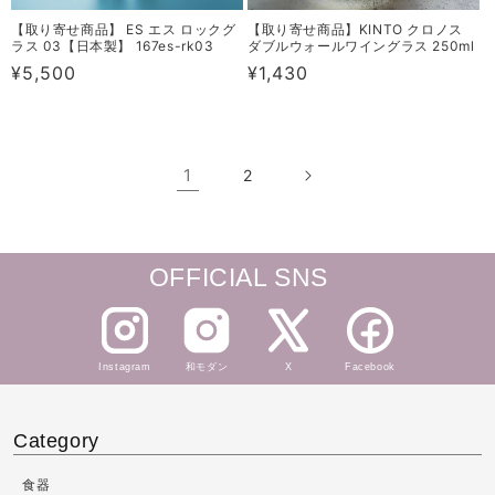
【取り寄せ商品】 ES エス ロックグ
【取り寄せ商品】KINTO クロノス
ラス 03【日本製】 167es-rk03
ダブルウォールワイングラス 250ml
通
¥5,500
通
¥1,430
常
常
価
価
格
格
1
2
OFFICIAL SNS
Instagram
和モダン
X
Facebook
Category
食器