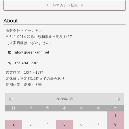
メールマガジン登録
About
有限会社クイーンアン
〒641-0014 和歌山県和歌山市毛見1437
（※実店舗はございません）
info@queen-ann.net
073-494-3683
営業時間：10時～17時
定休日：不定期15時までの場合あり
長期休業：夏季・冬季
2026年8月
日
月
火
水
木
金
土
1
2
3
4
5
6
7
8