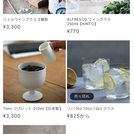
リトルワイングラス 3種類
ALFRESCO ワイングラス
250ml【KINTO】
通
¥3,300
通
¥770
常
常
価
価
格
格
売り切れ
Teno ゴブレット 210ml【日本製】
ソバ 7oz 10oz 12oz グラス
通
¥3,300
通
¥825から
常
常
価
価