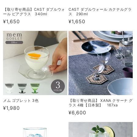
【取り寄せ商品】CAST ダブルウォ
CAST ダブルウォール カクテルグラ
ール ビアグラス 340ml
ス 290ml
通
¥1,650
通
¥1,650
常
常
価
価
格
格
メム ゴブレット 3色
【取り寄せ商品】 XANA クサーナ グ
ラス 4種【日本製】 167xa
通
¥1,980
通
¥6,600
常
常
価
価
格
格