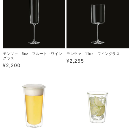
モンツァ 5oz フルート・ワイン
モンツァ 11oz ワイングラス
グラス
通
¥2,255
通
¥2,200
常
常
価
価
格
格