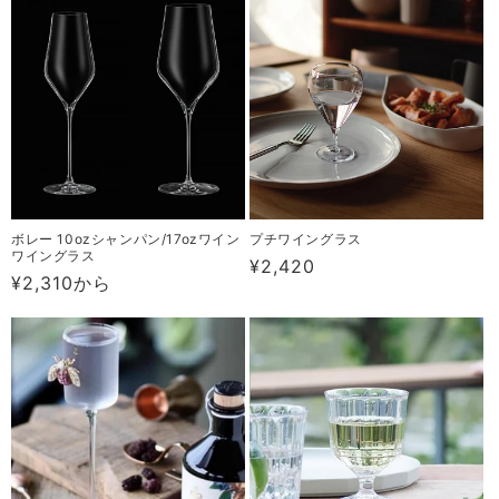
価
価
格
格
ボレー 10ozシャンパン/17ozワイン
プチワイングラス
ワイングラス
通
¥2,420
通
¥2,310から
常
常
価
価
格
格