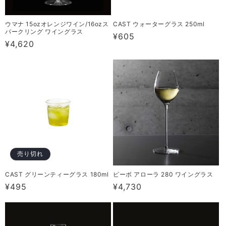
ウマナ 15ozオレンジワイン/16ozス
CAST ウォーターグラス 250ml
パークリング ワイングラス
通
¥605
通
¥4,620
常
常
価
価
格
格
売り切れ
CAST グリーンティーグラス 180ml
ピーボ アローラ 280 ワイングラス
通
¥495
通
¥4,730
常
常
価
価
格
格