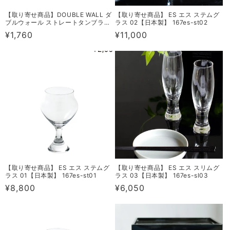
【取り寄せ商品】DOUBLE WALL ダ
【取り寄せ商品】 ES エス ステムグ
ブルウォール ストレートタンブラー
ラス 02【日本製】 167es-st02
170 DW0124
通
¥1,760
通
¥11,000
常
常
価
価
格
格
【取り寄せ商品】 ES エス ステムグ
【取り寄せ商品】 ES エス スリムグ
ラス 01【日本製】 167es-st01
ラス 03【日本製】 167es-sl03
通
¥8,800
通
¥6,050
常
常
価
価
格
格