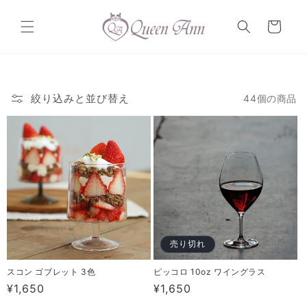
コンテ
カ
ンツに
ー
進む
ト
絞り込みと並び替え
44個の商品
売り切れ
スコン ゴブレット 3色
ピッコロ 10oz ワイングラス
通
¥1,650
通
¥1,650
常
常