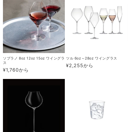
格
格
ソプラノ 8oz 12oz 15oz ワイングラ
ツル 6oz～28oz ワイングラス
ス
通
¥2,255から
通
¥1,760から
常
常
価
価
格
格