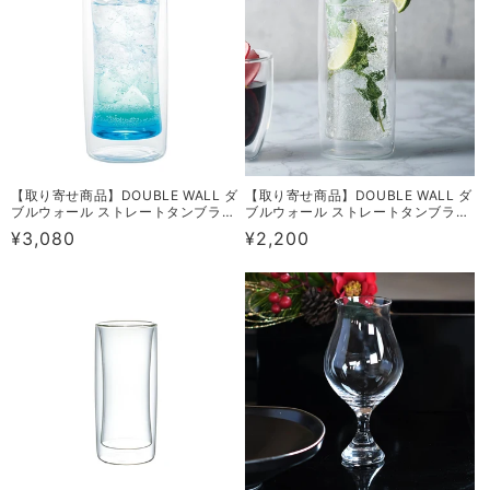
【取り寄せ商品】DOUBLE WALL ダ
【取り寄せ商品】DOUBLE WALL ダ
ブルウォール ストレートタンブラー
ブルウォール ストレートタンブラー
470 DW0324
280 DW0224
通
¥3,080
通
¥2,200
常
常
価
価
格
格