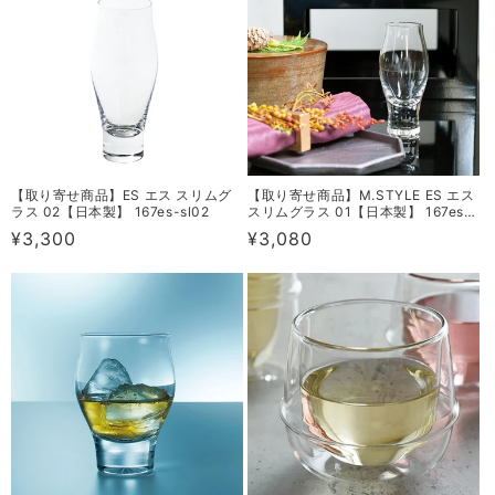
【取り寄せ商品】ES エス スリムグ
【取り寄せ商品】M.STYLE ES エス
ラス 02【日本製】 167es-sl02
スリムグラス 01【日本製】 167es-
sl01
通
¥3,300
通
¥3,080
常
常
価
価
格
格