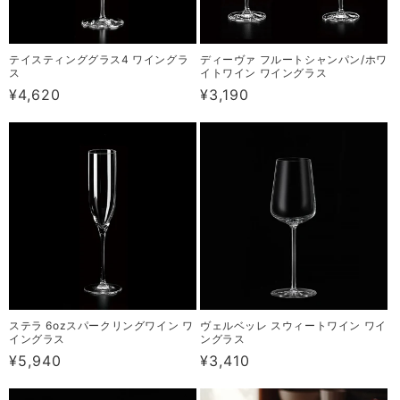
テイスティンググラス4 ワイングラ
ディーヴァ フルートシャンパン/ホワ
ス
イトワイン ワイングラス
通
¥4,620
通
¥3,190
常
常
価
価
格
格
ステラ 6ozスパークリングワイン ワ
ヴェルベッレ スウィートワイン ワイ
イングラス
ングラス
通
¥5,940
通
¥3,410
常
常