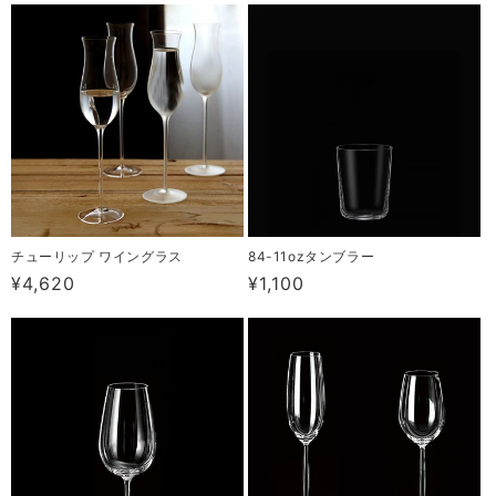
価
価
格
格
チューリップ ワイングラス
84-11ozタンブラー
通
¥4,620
通
¥1,100
常
常
価
価
格
格