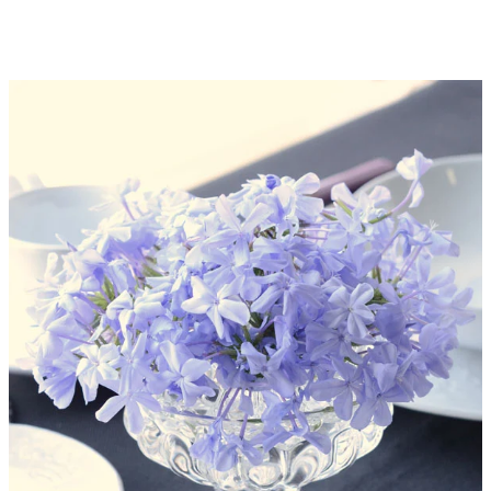
ベ
ベ
ー
ー
ス
ス
M
M
サ
サ
イ
イ
ズ
ズ
3007
3007
777-
777-
181-
181-
000
000
の
の
数
数
量
量
を
を
減
増
ら
や
す
す