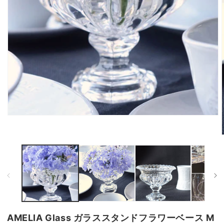
モ
ー
ダ
ル
で
メ
デ
ィ
ア
(1)
を
開
AMELIA Glass ガラススタンドフラワーベース M
(