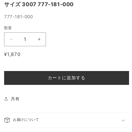
く
サイズ 3007 777-181-000
SKU:
777-181-000
数量
AMELIA
AMELIA
Glass
Glass
通
¥1,870
ガ
ガ
常
ラ
ラ
価
ス
ス
格
ス
ス
カートに追加する
タ
タ
ン
ン
ド
ド
共有
フ
フ
ラ
ラ
ワ
ワ
お届けについて
ー
ー