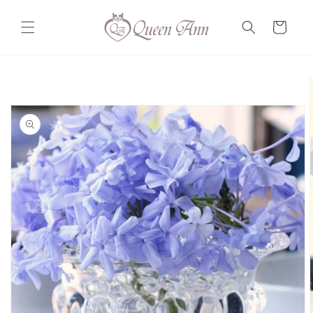
コンテ
カ
ンツに
ー
進む
ト
商品情
報にス
キップ