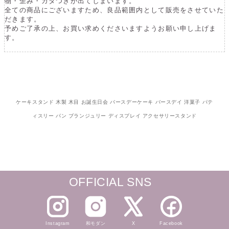
物・歪み・ガタつきが出てしまいます。
全ての商品にございますため、良品範囲内として販売をさせていた
だきます。
予めご了承の上、お買い求めくださいますようお願い申し上げま
す。
ケーキスタンド 木製 木目 お誕生日会 バースデーケーキ バースデイ 洋菓子 パテ
ィスリー パン ブランジュリー ディスプレイ アクセサリースタンド
OFFICIAL SNS
Instagram
和モダン
X
Facebook