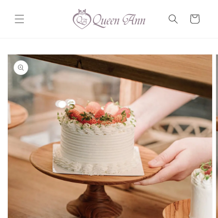
コンテ
カ
ンツに
ー
進む
ト
商品情
報にス
キップ