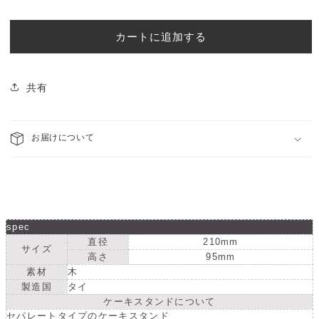
ラ
ラ
価
シ
シ
格
ッ
ッ
カートに追加する
ク・
ク・
ケ
ケ
ー
ー
共有
キ
キ
ス
ス
タ
お届けについて
タ
ン
ン
ド
ド
M
M
の
の
数
数
spec
量
量
直径
210mm
サイズ
を
を
高さ
95mm
減
素材
木
増
製造国
タイ
ら
や
ケーキスタンドについて
す
す
セパレートタイプのケーキスタンド