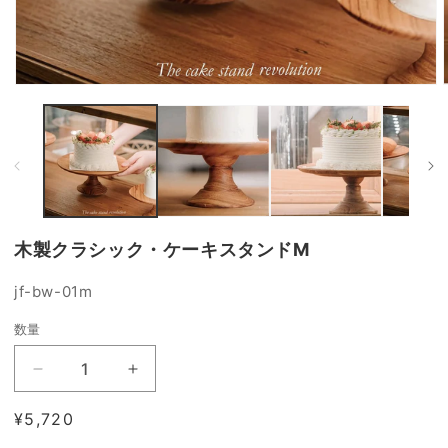
モ
ー
ダ
ル
で
メ
デ
ィ
ア
木製クラシック・ケーキスタンドM
(1)
(
を
開
SKU:
jf-bw-01m
く
数量
木
木
製
製
通
¥5,720
ク
ク
常