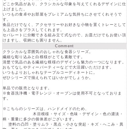
どこか気品があり、クラシカルな印象を与えてくれるデザインに仕
上げました。
いつもの食卓やお部屋をプレミアムな気持ちにさせてくれそうで
す。
食品だけでなく、アクセサリーやお好きな小物を置くトレーとして
も上品さをプラスしてくれます。
セパレートに分離できる組み立て式なので、お皿だけでもお使い頂
けますし、収納にも困りません。
Comment
クラシカルな雰囲気のおしゃれな食器シリーズ。
繊細な彫り込みと白模様がとても素敵です。
清楚で気品のある繊細な模様のデザインも魅力の一つになります。
おもてなしやティーパーティーなどで大活躍いただけます。
いつもよりおしゃれなテーブルコーディネートに。
ぜひシリーズで揃えられてはいかがでしょうか。
単品での販売となります。
※食器洗浄機・電子レンジ・オーブンは使用不可となっておりま
す。
※こちらのシリーズは、ハンドメイドのため、
木目模様・サイズ・色味・デザイン・色の濃淡・
柄・重量に多少の個体差がございます。
塗料の凸凹・塗りムラ・黒点・小さな突起・キズ・へこみ・異