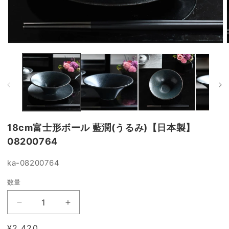
モ
ー
ダ
ル
で
メ
デ
ィ
ア
18cm富士形ボール 藍潤(うるみ)【日本製】
(1)
(
を
08200764
開
く
SKU:
ka-08200764
数量
18cm
18cm
富
富
通
¥2,420