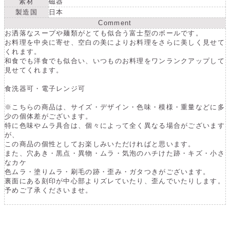
素材
磁器
ら
や
製造国
日本
す
す
Comment
お洒落なスープや麺類がとても似合う富士型のボールです。
お料理を中央に寄せ、空白の美によりお料理をさらに美しく見せて
くれます。
和食でも洋食でも似合い、いつものお料理をワンランクアップして
見せてくれます。
食洗器可・電子レンジ可
※こちらの商品は、サイズ・デザイン・色味・模様・重量などに多
少の個体差がございます。
特に色味やムラ具合は、個々によって全く異なる場合がございます
が、
この商品の個性としてお楽しみいただければと思います。
また、穴あき・黒点・異物・ムラ・気泡のハチけた跡・キズ・小さ
なカケ
色ムラ・塗りムラ・刷毛の跡・歪み・ガタつきがございます。
裏面にある刻印が中心部よりズレていたり、歪んでいたりします。
予めご了承くださいませ。