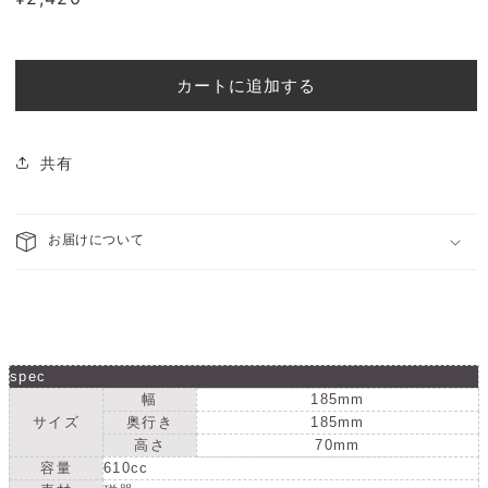
士
士
常
形
形
価
ボ
ボ
格
ー
ー
カートに追加する
ル
ル
藍
藍
潤
潤
共有
(う
(う
る
る
み)
み)
お届けについて
【日
【日
本
本
製】
製】
08200764
08200764
の
の
spec
数
数
幅
185mm
量
量
サイズ
奥行き
185mm
を
を
高さ
70mm
減
容量
610cc
増