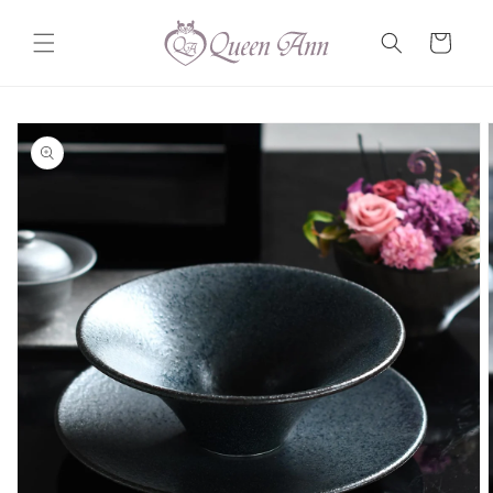
コンテ
カ
ンツに
ー
進む
ト
商品情
報にス
キップ