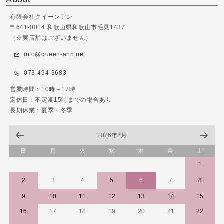
有限会社クイーンアン
〒641-0014 和歌山県和歌山市毛見1437
（※実店舗はございません）
info@queen-ann.net
073-494-3683
営業時間：10時～17時
定休日：不定期15時までの場合あり
長期休業：夏季・冬季
2026年8月
日
月
火
水
木
金
土
1
2
3
4
5
6
7
8
9
10
11
12
13
14
15
16
17
18
19
20
21
22