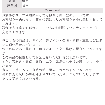
素材
磁器
減
増
製造国
日本
ら
や
Comment
す
す
お洒落なスープや麺類がとても似合う富士型のボールです。
お料理を中央に寄せ、空白の美によりお料理をさらに美しく見せて
くれます。
和食でも洋食でも似合い、いつものお料理をワンランクアップして
見せてくれます。
※こちらの商品は、サイズ・デザイン・色味・模様・重量などに多
少の個体差がございます。
特に色味やムラ具合は、個々によって全く異なる場合がございます
が、
この商品の個性としてお楽しみいただければと思います。
また、穴あき・黒点・異物・ムラ・気泡のハチけた跡・キズ・小さ
なカケ
色ムラ・塗りムラ・刷毛の跡・歪み・ガタつきがございます。
裏面にある刻印が中心部よりズレていたり、歪んでいたりします。
予めご了承くださいませ。