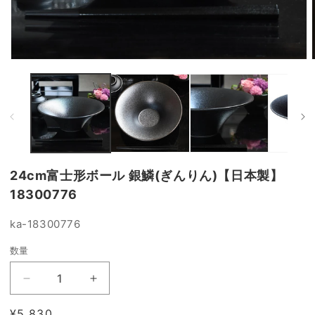
モ
ー
ダ
ル
で
メ
デ
ィ
ア
24cm富士形ボール 銀鱗(ぎんりん)【日本製】
(1)
(
を
18300776
開
く
SKU:
ka-18300776
数量
24cm
24cm
富
富
通
¥5,830