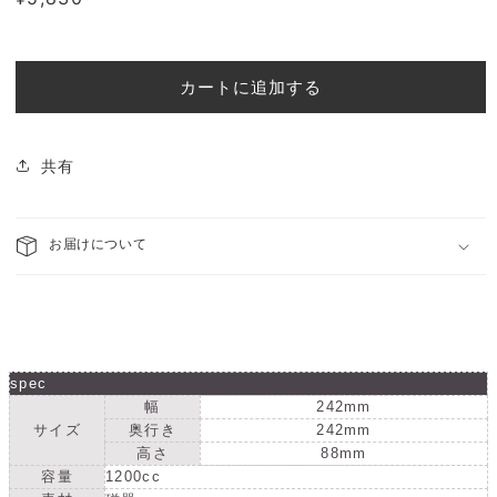
士
士
常
形
形
価
ボ
ボ
格
ー
ー
カートに追加する
ル
ル
銀
銀
鱗
鱗
共有
(ぎ
(ぎ
ん
ん
り
り
お届けについて
ん)
ん)
【日
【日
本
本
製】
製】
18300776
18300776
spec
の
の
幅
242mm
数
数
サイズ
奥行き
242mm
量
量
高さ
88mm
を
容量
1200cc
を