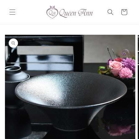
コンテ
カ
ンツに
ー
進む
ト
商品情
報にス
キップ