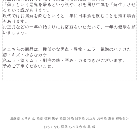
「蘇」という悪鬼を屠るという説や、邪を屠り生気を「蘇生」させ
るという説があります。
現代ではお屠蘇を飲むというと、単に日本酒を飲むことを指す場合
もあります。
お正月などの一年の始まりにお屠蘇をいただいて、一年の健康を願
いましょう。
※こちらの商品は、極僅かな黒点・異物・ムラ・気泡のハチけた
跡・キズ・小さなカケ
色ムラ・塗りムラ・刷毛の跡・歪み・ガタつきがございます。
予めご了承くださいませ。
屠蘇器 とそき 盃 酒器 徳利 銚子 酒器 冷酒 日本酒 お正月 お神酒 漆器 和モダン
おもてなし 酒器 ちろり赤 朱 黒 銀