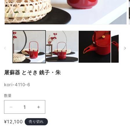
モ
ー
ダ
ル
で
メ
デ
ィ
ア
屠蘇器 とそき 銚子・朱
(1)
(
を
開
SKU:
kori-4110-6
く
数量
屠
屠
蘇
蘇
通
¥12,100
売り切れ
器
器
常