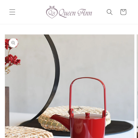
コンテ
カ
ンツに
ー
進む
ト
商品情
報にス
キップ