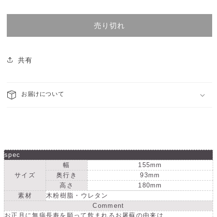
と
と
価
そ
そ
格
き
き
売り切れ
銚
銚
子・
子・
朱
朱
共有
の
の
数
数
量
量
お届けについて
を
を
減
増
ら
や
す
す
spec
幅
155mm
サイズ
奥行き
93mm
高さ
180mm
素材
木粉樹脂・ウレタン
Comment
お正月に無病長寿を願って飲まれるお屠蘇の由来は