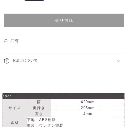
常
長
長
価
角
角
格
（長
（長
売り切れ
方
方
形）
形）
プ
プ
共有
レ
レ
ー
ー
ト
ト
お届けについて
黒
黒
の
の
数
数
量
量
を
を
spec
減
増
幅
420mm
ら
や
サイズ
奥行き
295mm
高さ
4mm
す
す
下地：ABS樹脂
素材
塗装：ウレタン塗装