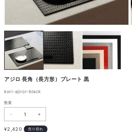
モ
ー
ダ
ル
で
メ
デ
ィ
ア
(1)
(
アジロ 長角（長方形）プレート 黒
を
開
く
SKU:
kori-ajiror-black
数量
ア
ア
ジ
ジ
通
¥2,420
売り切れ
ロ
ロ