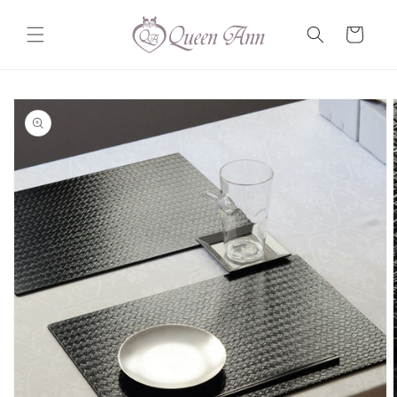
コンテ
カ
ンツに
ー
進む
ト
商品情
報にス
キップ