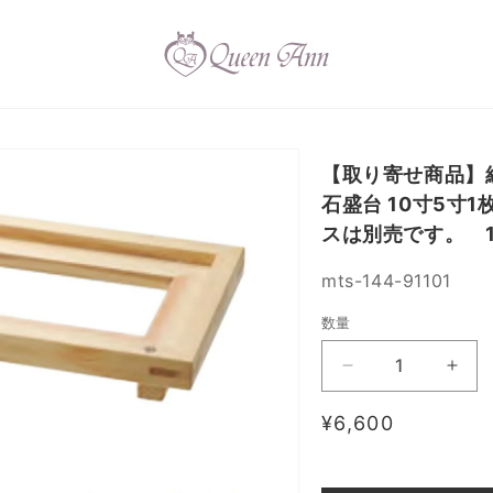
【取り寄せ商品】組
石盛台 10寸5寸
スは別売です。 14
SKU:
mts-144-91101
数量
【取
【取
り
り
通
¥6,600
寄
寄
常
せ
せ
価
商
商