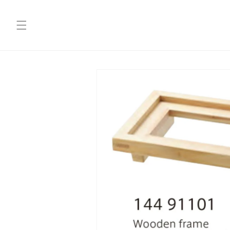
コンテ
ンツに
進む
商品情
報にス
キップ