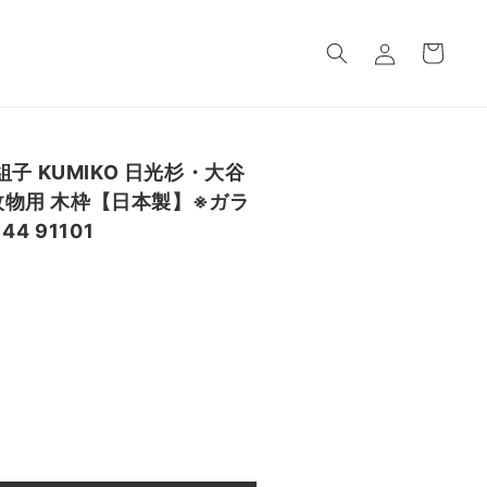
ロ
カ
グ
ー
イ
ト
ン
子 KUMIKO 日光杉・大谷
1枚物用 木枠【日本製】※ガラ
4 91101