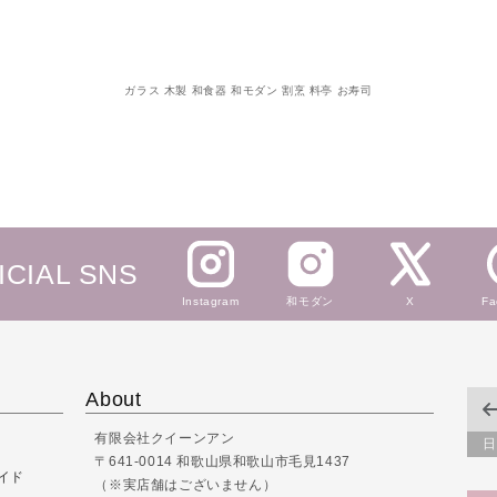
量
量
を
を
減
増
ら
や
ガラス 木製 和食器 和モダン 割烹 料亭 お寿司
す
す
ICIAL SNS
Instagram
和モダン
X
Fa
About
有限会社クイーンアン
日
〒641-0014 和歌山県和歌山市毛見1437
イド
（※実店舗はございません）