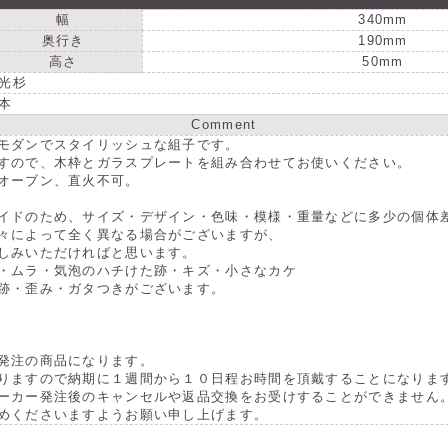
用
用
幅
340mm
木
木
奥行き
190mm
枠
枠
高さ
50mm
【日
【日
光杉
本
本
本
Comment
製】
製】
モダンでスタイリッシュな組子です。
※
※
すので、木枠とガラスプレートを組み合わせてお使いください。
ガ
ガ
オーブン、直火不可。
ラ
ラ
イドのため、サイズ・デザイン・色味・模様・重量などに多少の個体
ス
ス
々によって全く異なる場合がございますが、
は
は
しみいただければと思います。
・ムラ・気泡のハチけた跡・キズ・小さなカケ
別
別
跡・歪み・ガタつきがございます。
売
売
で
で
す。
す
発注の商品になります。
144
144
りますので納期に１週間から１０日程お時間を頂戴することになりま
91101
911
ーカー発注後のキャンセルや返品交換をお受けすることができません
の
の
めくださいますようお願い申し上げます。
数
数