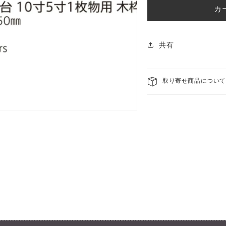
品】
品】
格
カ
組
組
子
子
KUMIKO
KUM
共有
日
日
光
光
杉・
杉・
取り寄せ商品につい
大
大
谷
谷
石
石
盛
盛
台
台
10
10
寸
寸
5
5
寸
寸
1
1
枚
枚
物
物