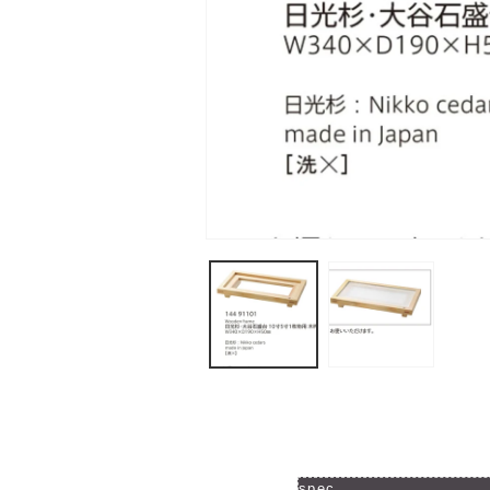
モ
ー
ダ
ル
で
メ
デ
ィ
ア
(1)
を
開
く
spec