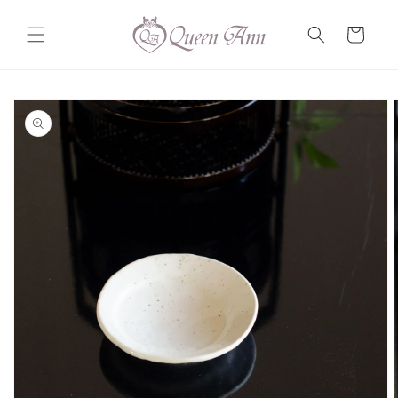
コンテ
カ
ンツに
ー
進む
ト
商品情
報にス
キップ