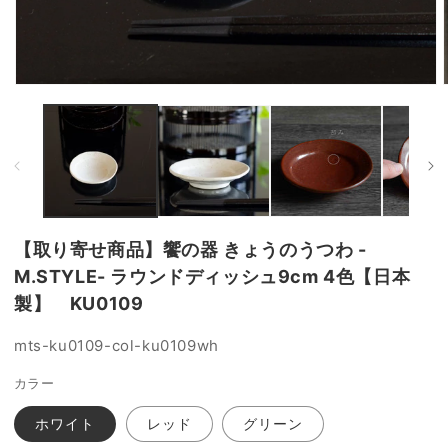
モ
ー
ダ
ル
で
メ
デ
ィ
ア
【取り寄せ商品】饗の器 きょうのうつわ -
(1)
(
を
M.STYLE- ラウンドディッシュ9cm 4色【日本
開
製】 KU0109
く
SKU:
mts-ku0109-col-ku0109wh
カラー
ホワイト
レッド
グリーン