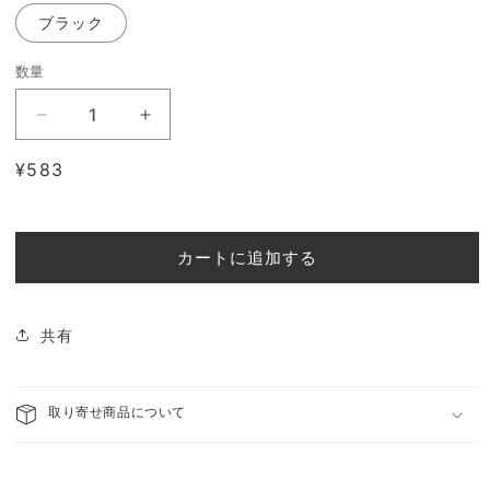
ブラック
数量
【取
【取
り
り
通
¥583
寄
寄
常
せ
せ
価
商
商
格
品】
品】
カートに追加する
饗
饗
の
の
器
器
共有
き
き
ょ
ょ
う
取り寄せ商品について
う
の
の
う
う