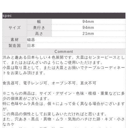
つ
つ
わ
わ
-
-
spec
M.STYLE-
M.STYLE-
幅
94mm
ラ
ラ
サイズ
奥行き
94mm
ウ
ウ
高さ
21mm
ン
素材
磁器
ン
製造国
日本
ド
ド
Comment
デ
デ
渋みと趣ある日本らしい４色展開です。大皿はセンターピースとし
ィ
ィ
て、またはおばんざいのようにもご使用いただけます。
ッ
ッ
小皿は取り皿として、または大皿とお揃いでテーブルコーディネー
トをお楽しみ頂けます。
シ
シ
ュ
ュ
食洗器可、電子レンジ可、オーブン不可、直火不可
9cm
9cm
4
4
※こちらの商品は、サイズ・デザイン・色味・模様・重量などに多
少の個体差がございます。
色
色
特に色味やムラ具合は、個々によって全く異なる場合がございます
【日
【日
が、
本
本
この商品の個性としてお楽しみいただければと思います。
また、穴あき・黒点・異物・ムラ・気泡のハチけた跡・キズ・小さ
製】
製】
なカケ
KU0109
KU0109