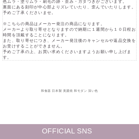
色ムラ・塗りムラ・刷毛の跡・歪み・ガタつきがございます。
の
の
裏面にある刻印が中心部よりズレていたり、歪んでいたりします。
予めご了承くださいませ。
数
数
量
量
※こちらの商品はメーカー発注の商品になります。
を
を
メーカーより取り寄せとなりますので納期に１週間から１０日程お
時間を頂戴することになります。
減
増
また、取り寄せにつき、メーカー発注後のキャンセルや返品交換を
ら
や
お受けすることができません。
す
す
予めご了承の上、お買い求めくださいますようお願い申し上げま
す。
和食器 日本製 美濃焼 和モダン 深い色
OFFICIAL SNS