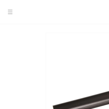
コンテ
ンツに
進む
商品情
報にス
キップ