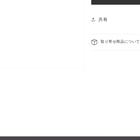
竹
竹
端
端
材
材
共有
皿
皿
（黒
（黒
塗
塗
取り寄せ商品につい
ツ
ツ
ヤ
ヤ
消
消
し）
し
細
細
大
大
22588
225
の
の
数
数
量
量
を
を
減
増
ら
や