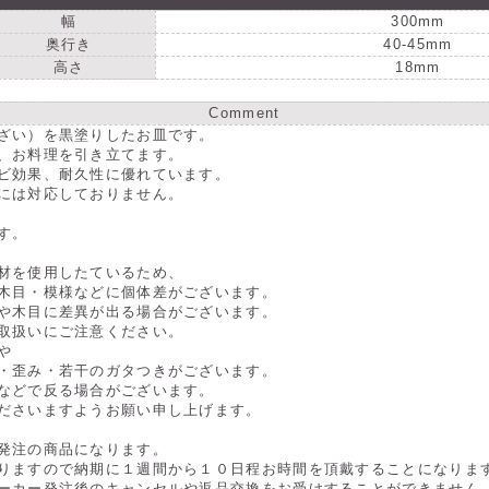
す
す
幅
300mm
奥行き
40-45mm
高さ
18mm
Comment
ざい）を黒塗りしたお皿です。
、お料理を引き立てます。
ビ効果、耐久性に優れています。
には対応しておりません。
す。
材を使用したているため、
木目・模様などに個体差がございます。
や木目に差異が出る場合がございます。
取扱いにご注意ください。
や
・歪み・若干のガタつきがございます。
などで反る場合がございます。
ださいますようお願い申し上げます。
発注の商品になります。
りますので納期に１週間から１０日程お時間を頂戴することになりま
ーカー発注後のキャンセルや返品交換をお受けすることができません