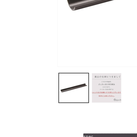
モ
ー
ダ
ル
で
メ
デ
ィ
ア
(1)
を
開
く
spec