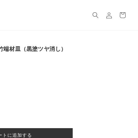
ロ
カ
グ
ー
イ
ト
ン
】竹端材皿（黒塗ツヤ消し）
ートに追加する