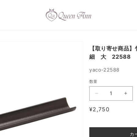
【取り寄せ商品
細 大 22588
SKU:
yaco-22588
数量
【取
【取
り
り
通
¥2,750
寄
寄
常
せ
せ
価
商
商
品】
品】
格
カ