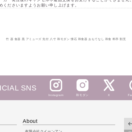
めくださいますようお願い申し上げます。
竹 器 食器 黒 アミューズ 先付 八寸 和モダン 懐石 和食器 おもてなし 和食 料亭 割烹
ICIAL SNS
Instagram
和モダン
X
Fa
About
有限会社クイーンアン