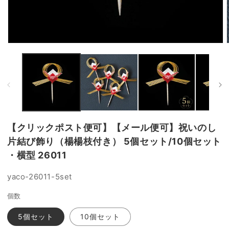
モ
ー
ダ
ル
で
メ
デ
ィ
ア
【クリックポスト便可】【メール便可】祝いのし
(1)
(
を
片結び飾り（楊楊枝付き） 5個セット/10個セット
開
・横型 26011
く
SKU:
yaco-26011-5set
個数
5個セット
10個セット