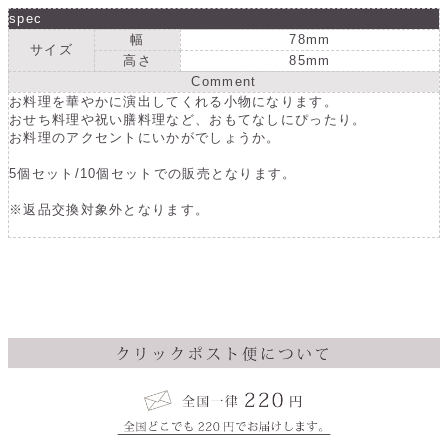
ッ
ッ
spec
ト
ト
幅
78mm
サイズ
・
・
高さ
85mm
横
横
Comment
お料理を華やかに演出してくれる小物になります。
型
型
おせち料理や祝い膳料理など、おもてなしにぴったり。
26011
26011
お料理のアクセントにいかがでしょうか。
の
の
5個セット/10個セットでの販売となります。
数
数
量
量
※返品交換対象外となります。
を
を
減
増
ら
や
す
す