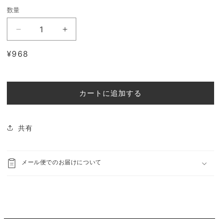
数量
【ク
【ク
リ
リ
通
¥968
ッ
ッ
常
ク
ク
価
ポ
ポ
格
ス
ス
カートに追加する
ト
ト
便
便
可】
可】
共有
【メ
【メ
ー
ー
ル
メール便でのお届けについて
ル
便
便
可】
可】
祝
祝
い
い