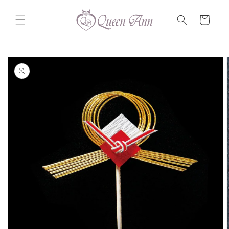
コンテ
カ
ンツに
ー
進む
ト
商品情
報にス
キップ