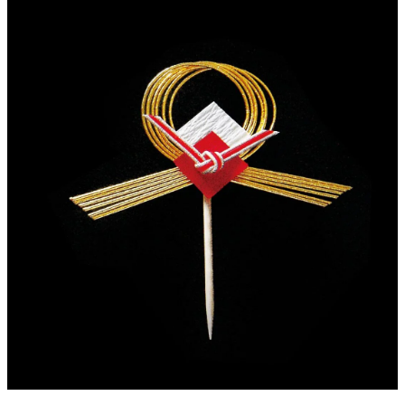
の
の
し
し
片
片
結
結
び
び
飾
飾
り
り
（楊
（楊
楊
楊
枝
枝
付
付
き）
き）
5
5
個
個
セ
セ
ッ
ッ
ト/10
ト/10
個
個
セ
セ