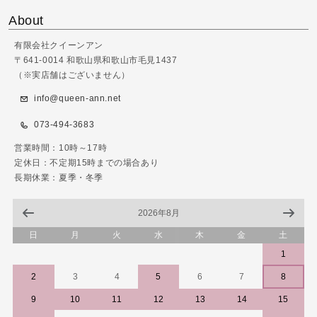
About
有限会社クイーンアン
〒641-0014 和歌山県和歌山市毛見1437
（※実店舗はございません）
info@queen-ann.net
073-494-3683
営業時間：10時～17時
定休日：不定期15時までの場合あり
長期休業：夏季・冬季
2026年8月
日
月
火
水
木
金
土
1
2
3
4
5
6
7
8
9
10
11
12
13
14
15