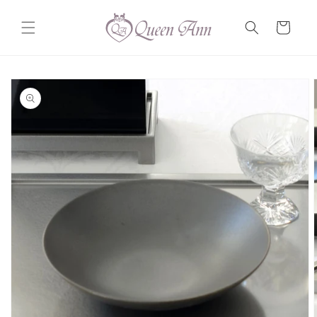
コンテ
カ
ンツに
ー
進む
ト
商品情
報にス
キップ