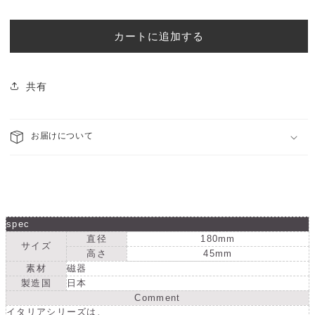
ア
ア
価
丸
丸
格
６
６
カートに追加する
寸
寸
浅
浅
鉢
鉢
共有
の
の
数
数
量
お届けについて
量
を
を
減
増
ら
や
す
す
spec
直径
180mm
サイズ
高さ
45mm
素材
磁器
製造国
日本
Comment
イタリアシリーズは、