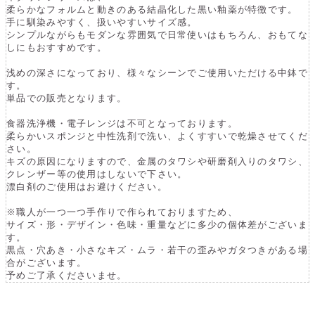
柔らかなフォルムと動きのある結晶化した黒い釉薬が特徴です。
手に馴染みやすく、扱いやすいサイズ感。
シンプルながらもモダンな雰囲気で日常使いはもちろん、おもてな
しにもおすすめです。
浅めの深さになっており、様々なシーンでご使用いただける中鉢で
す。
単品での販売となります。
食器洗浄機・電子レンジは不可となっております。
柔らかいスポンジと中性洗剤で洗い、よくすすいで乾燥させてくだ
さい。
キズの原因になりますので、金属のタワシや研磨剤入りのタワシ、
クレンザー等の使用はしないで下さい。
漂白剤のご使用はお避けください。
※職人が一つ一つ手作りで作られておりますため、
サイズ・形・デザイン・色味・重量などに多少の個体差がございま
す。
黒点・穴あき・小さなキズ・ムラ・若干の歪みやガタつきがある場
合がございます。
予めご了承くださいませ。